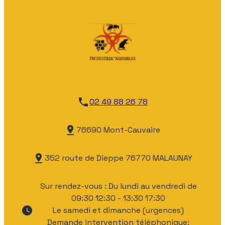
phone
02 49 88 26 78
pin_drop
76690 Mont-Cauvaire
pin_drop
352 route de Dieppe
76770 MALAUNAY
Sur rendez-vous : Du lundi au vendredi de
09:30 12:30 - 13:30 17:30
watch_later
Le samedi et dimanche (urgences)
Demande intervention téléphonique: