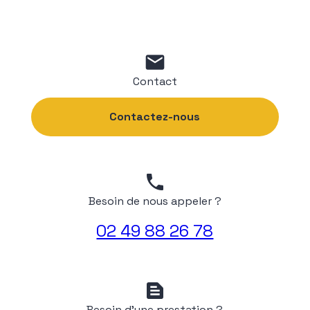
mail
Contact
Contactez-nous
phone
Besoin de nous appeler ?
02 49 88 26 78
text_snippet
Besoin d'une prestation ?